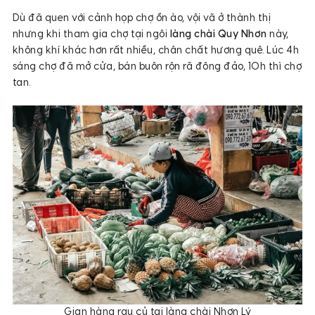
Dù đã quen với cảnh họp chợ ồn ào, vội vã ở thành thị
nhưng khi tham gia chợ tại ngôi
làng chài Quy Nhơn
này,
không khí khác hơn rất nhiều, chân chất hương quê. Lúc 4h
sáng chợ đã mở cửa, bán buôn rộn rã đông đảo, 10h thì chợ
tan.
Gian hàng rau củ tại làng chài Nhơn Lý