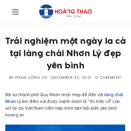
Skip
Skip
to
to
main
primary
content
sidebar
Trải nghiệm một ngày la cà
tại làng chài Nhơn Lý đẹp
yên bình
BY
PHAN CÔNG VŨ
•
DECEMBER 22, 2021 •
0 COMMENT
Rời xa thành phố Quy Nhơn nhộn nhịp để đến với
làng chài
Nhơn Lý
êm đềm nơi được mệnh danh là “thị trấn cổ” còn
sót lại tại Việt Nam nằm nép mình bên bãi biển yên bình
hoang sơ.