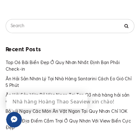
Recent Posts
Top 06 Bãi Biển Đẹp Ở Quy Nhơn Nhất Định Bạn Phải
Check-in
Ăn Hải Sản Nhơn Lý Tại Nhà Hàng Santorini Cách Eo Gió Chỉ
5 Phút
Ăn Hải Sản Vừa Rẻ Vừa Ngon Tại Top 03 nhà hàng hải sản
GẦN FLC QUY NHƠN
Bỏ Túi Ngay Các Món Ăn Vặt Ngon Tại Quy Nhơn Chỉ 10K
Top 05 Địa Điểm Cắm Trại Ở Quy Nhơn Với View Biển Cực
Đẹp