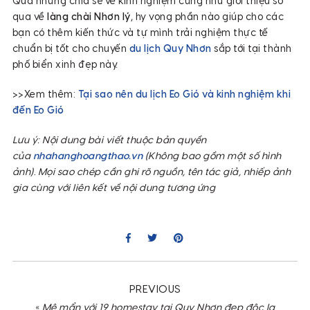
Qua những chia sẻ về kinh nghiệm cũng như giới thiệu sơ
qua về
làng chài Nhơn lý
, hy vọng phần nào giúp cho các
bạn có thêm kiến thức và tự mình trải nghiệm thực tế
chuẩn bị tốt cho chuyến
du lịch Quy Nhơn
sắp tới tại thành
phố biển xinh đẹp này.
>>Xem thêm:
Tại sao nên du lịch Eo Gió và kinh nghiệm khi
đến Eo Gió
Lưu ý: Nội dung bài viết thuộc bản quyền
của
nhahanghoangthao.vn
(Không bao gồm một số hình
ảnh). Mọi sao chép cần ghi rõ nguồn, tên tác giả, nhiếp ảnh
gia cùng với liên kết về nội dung tương ứng
PREVIOUS
«
Mê mẩn với 19 homestay tại Quy Nhơn đẹp độc lạ